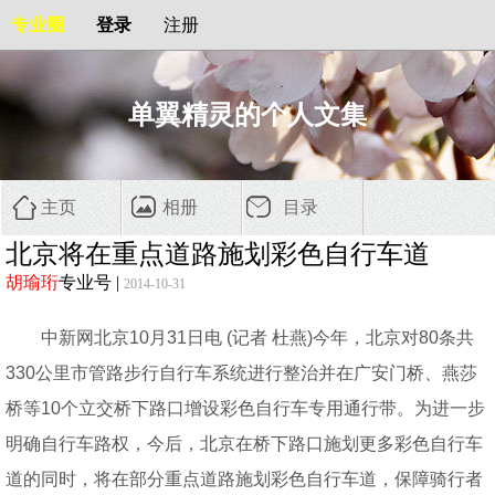
专业圈
登录
注册
单翼精灵的个人文集
主页
相册
目录
北京将在重点道路施划彩色自行车道
胡瑜珩
专业号
|
2014-10-31
中新网北京10月31日电 (记者 杜燕)今年，北京对80条共
330公里市管路步行自行车系统进行整治并在广安门桥、燕莎
桥等10个立交桥下路口增设彩色自行车专用通行带。为进一步
明确自行车路权，今后，北京在桥下路口施划更多彩色自行车
道的同时，将在部分重点道路施划彩色自行车道，保障骑行者